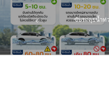
ขับรถลุยน้ำท่