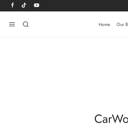
Home
Our B
CarWor