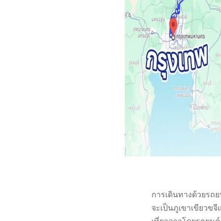
การเดินทางด้วยรถยนต
จะเป็นภูเขาเขียวขจี