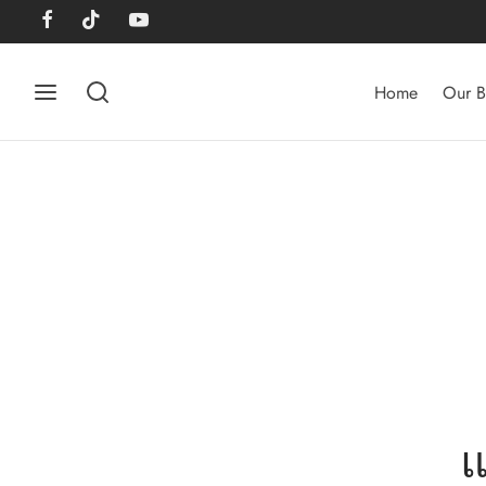
Home
Our B
แ