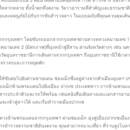
 ที่แบ่งออกเป็น 3 ตอนโดยครอบคลุมทั้งลาวใต้ ลาวกลาง และลาว
วที่หลากหลาย ทั้งน้ำตกที่งดงาม วัดวาอารามที่สำคัญและธรรมชาติอ
างและผจญภัยไปกับการขับสำรวจลาว ในแบบฉบับที่คุณควบคุมเส้น
งจากกรุงเทพฯ โดยขับรถออกจากกรุงเทพฯผ่านทางหลวงหมายเลข 1 
หมายเลข 2 (มิตรภาพ)ที่มุ่งหน้าสู่อีสาน ผ่านจังหวัดต่างๆ เช่น 
จังหวัดอุบลราชธานีการเดินทางจากกรุงเทพฯ ถึงอุบลราชธานีใช้เว
การจราจรและการหยุดพัก
 ให้ขับต่อไปยังด่านชายแดน ช่องเม็กซึ่งอยู่ห่างจากตัวเมืองอุบล
่องเม็กข้ามพรมแดนไปยังเมือง ปากเซ ประเทศลาว การข้ามพรมแดนท
อกสารประจำตัวและรถให้พร้อม เช่นหนังสือเดินทางและเอกสารยา
ะเข้าสู่ลาวใต้ และเริ่มสำรวจเมืองปากเซ
นทางข้ามพรมแดนจากกรุงเทพฯ ผ่านช่องเม็ก มุ่งสู่เมืองปากเซเมื
สู่การสำรวจธรรมชาติอันงดงาม คุณสามารถแวะเที่ยว ที่ราบสูงโบลาเ