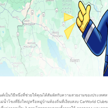
์เป็นวิธีหนึ่งที่ช่วยให้คุณได้สัมผัสกับความสวยงามของประเทศลาว 
แม่น้ำโขงที่ยิ่งใหญ่หรือหมู่บ้านท้องถิ่นที่เงียบสงบ CarWorld Cl