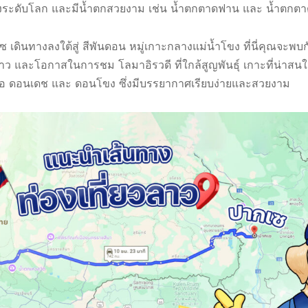
สียงระดับโลก และมีน้ำตกสวยงาม เช่น น้ำตกตาดฟาน และ น้ำตกตา
เดินทางลงใต้สู่ สีพันดอน หมู่เกาะกลางแม่น้ำโขง ที่นี่คุณจะพบกับ
าว และโอกาสในการชม โลมาอิรวดี ที่ใกล้สูญพันธุ์ เกาะที่น่าสน
ือ ดอนเดช และ ดอนโขง ซึ่งมีบรรยากาศเรียบง่ายและสวยงาม