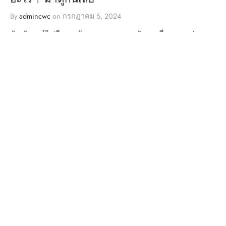
By
admincwc
on
กรกฎาคม 5, 2024
สัญลักษณ์ไฟสีแดง อันตรายควรหยุดขับรถเพื่อความปลอด
ภ……