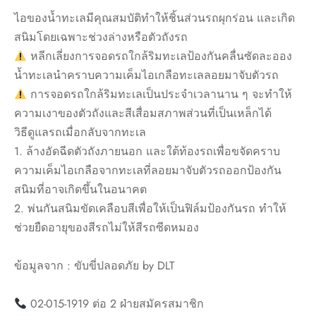
ไอของน้ำทะเลมีคุณสมบัติทำให้ชิ้นส่วนรถผุกร่อน และเกิด
สนิมโดยเฉพาะช่วงล่างหรือตัวถังรถ
หลีกเลี่ยงการจอดรถใกล้ริมทะเลป้องกันคลื่นซัดละออง
น้ำทะเลนำคราบความเค็มไอเกลือทะเลลอยมาจับตัวรถ
การจอดรถใกล้ริมทะเลเป็นประจำเวลานาน ๆ จะทำให้
ความเงาของตัวถังและสีเสื่อมสภาพส่วนที่เป็นเหล็กได้
วิธีดูแลรถเมื่อกลับจากทะเล
1. ล้างอัดฉีดตัวถังภายนอก และใต้ท้องรถเพื่อขจัดคราบ
ความเค็มไอเกลือจากทะเลที่ลอยมาจับตัวรถออกป้องกัน
สนิมที่อาจเกิดขึ้นในอนาคต
2. พ่นกันสนิมขัดเคลือบสีเพื่อให้เป็นฟิล์มป้องกันรถ ทำให้
ช่วยยืดอายุของสีรถไม่ให้สีรถซีดหมอง
ข้อมูลจาก : ขับขี่ปลอดภัย by DLT
02-015-1919 ต่อ 2 ฝ่ายสมัครสมาชิก