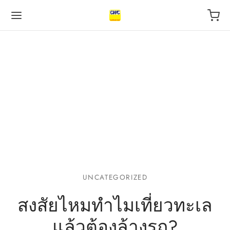
Back
Back
Back
 BUSINESS
VILEGE
UT US
otive Industry
l
s
 Finance, insurance
tal
act
UNCATEGORIZED
สงสัยไหมทำไมเที่ยวทะเล
l
urants
แล้วต้องล้างรถ?
ping