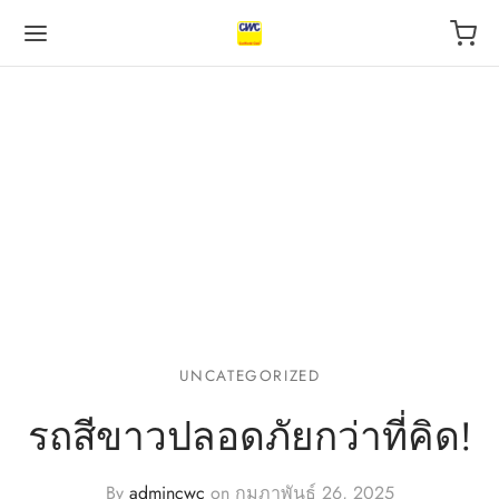
Back
Back
Back
 BUSINESS
VILEGE
UT US
otive Industry
l
s
UNCATEGORIZED
 Finance, insurance
tal
act
รถสีขาวปลอดภัยกว่าที่คิด!
l
urants
By
admincwc
on
กุมภาพันธ์ 26, 2025
ping