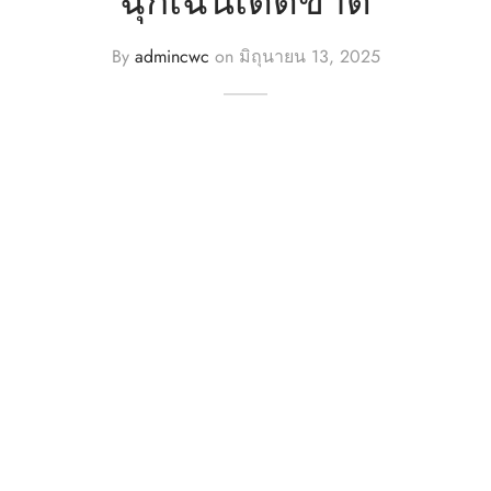
ฉุกเฉินเด็ดขาด
n
By
admincwc
on
มิถุนายน 13, 2025