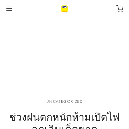
Back
Back
Back
 BUSINESS
VILEGE
UT US
otive Industry
l
s
 Finance, insurance
tal
act
UNCATEGORIZED
ช่วงฝนตกหนักห้ามเปิดไฟ
l
urants
ping