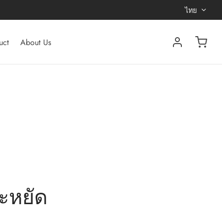
ไทย
uct
About Us
ระหยัด