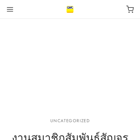
Back
Back
Back
 BUSINESS
VILEGE
UT US
otive Industry
l
s
 Finance, insurance
tal
act
UNCATEGORIZED
l
urants
งานสมาชิกสัมพันธ์สัญจร
ping