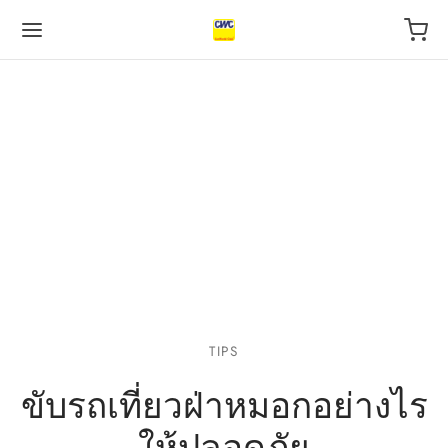
Back
Back
Back
 BUSINESS
VILEGE
UT US
otive Industry
l
s
 Finance, insurance
tal
act
TIPS
ขับรถเที่ยวฝ่าหมอกอย่างไร
l
urants
ให้ปลอดภัย
ping