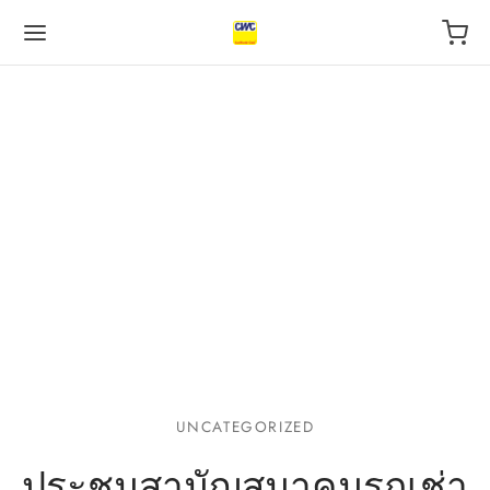
Back
Back
Back
 BUSINESS
VILEGE
UT US
otive Industry
l
s
 Finance, insurance
tal
act
UNCATEGORIZED
l
urants
ประชุมสามัญสมาคมรถเช่า
ping