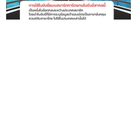
UNCATEGORIZED
รู้หรือไม่ ? ใบอนุญาตขับขี่ไทย สามารถใช้
แทนใบขับขี่สากลได้ 10 ประเทศทั่วอาเซียน
By
admincwc
on
พฤษภาคม 17, 2024
ใบอนุญาตขับขี่แบบ Smart card สามารถใช้ขับขี่รถได้ท……