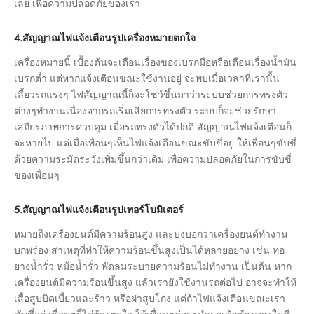
เลย เพื่อความปลอดภัยของเรา
4.สัญญาณไฟแจ้งเตือนรูปเครื่องหมายตกใจ
เครื่องหมายนี้ เบื้องต้นจะเตือนเรื่องของเบรกมือหรือเตือนเรื่องน้ำมัน
เบรกต่ำ แต่หากแจ้งเตือนขณะใช้งานอยู่ จะพบเมื่อเวลาที่เรานั้น
เลี้ยวรถแรงๆ ไฟสัญญาณนี้ก็จะโชว์ขึ้นมาว่าระบบช่วยการทรงตัว
ต่างๆทำงานเนื่องจากรถเริ่มเสียการทรงตัว ระบบก็จะช่วยรักษา
เสถียรภาพการควบคุม เมื่อรถทรงตัวได้ปกติ สัญญาณไฟแจ้งเตือนก็
จะหายไป แต่เมื่อเพื่อนๆเห็นไฟแจ้งเตือนขณะขับขี่อยู่ ให้เพื่อนๆขับขี่
ด้วยความระมัดระวังเพิ่มขึ้นกว่าเดิม เพื่อความปลอดภัยในการขับขี่
ของเพื่อนๆ
5.สัญญาณไฟแจ้งเตือนรูปเทอร์โบมิเตอร์
หมายถึงเครื่องยนต์มีความร้อนสูง และบ่งบอกว่าเครื่องยนต์ทำงาน
บกพร่อง สาเหตุที่ทำให้ความร้อนขึ้นสูงเป็นได้หลายอย่าง เช่น ท่อ
ยางน้ำรั่ว หม้อน้ำรั่ว พัดลมระบายความร้อนไม่ทำงาน เป็นต้น หาก
เครื่องยนต์มีความร้อนขึ้นสูง แล้วเรายังใช้งานรถต่อไป อาจจะทำให้
เสื้อสูบบิดเบี้ยวและร้าว หรือฝาสูบโก่ง แต่ถ้าไฟแจ้งเตือนขณะเรา