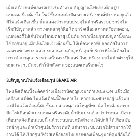
เมื่อเครื่องยนต์ของรถเราเริ่มทำงาน สัญญาณไฟแจ้งเตือนรูป
แบตเตอรี่จะต้องไม่โชว์ขึ้นบนหน้าปัด หากเครื่องยนต์ทำงานอยู่แล้ว
มีไฟแจ้งเตือนขึ้น นั้นแสดงว่าระบบประจุไฟฟ้าหรือระบบชาร์จไฟ
เริ่มมีปัญหาแล้ว สาเหตุหลักๆก็คือ ไดชาร์จเสื่อมสภาพหรือหมดอายุ
แบตเตอรี่ไม่เก็บไฟหรือหมดอายุ เป็นต้น หากเพื่อนๆพบปัญหานี้ขณะ
ใช้รถกันอยู่ เมื่อเห็นไฟแจ้งเตือนขึ้น ให้เพื่อนๆหาที่ปลอดภัยในการ
จอดรถข้างทาง แล้วประสานงานกับอู่หรือศุนย์บริการที่ใกล้เคียงใน
การเข้ามาดูแล ระหว่างนั้นควรปิดแอร์ วิทยุ หรือระบบไฟฟ้าต่างๆให้
หมด เพราะมันจะทำให้พลังงานของแบตเตอรี่หมดไว
3.สัญญาณไฟแจ้งเตือนรูป BRAKE AIR
ไฟแจ้งเตือนนี้จะติดสว่างเมื่อเราบิดกุญแจมาตำแหน่ง ON แล้วเมื่อ
เครื่องยนต์ติด ไฟแจ้งเตือนนี้ก็จะหายไป หากขณะขับรถอยู่ แล้วพบ
ว่ามีไฟแจ้งเตือนนี้ติดขึ้นมา สาเหตุส่วนใหญ่ที่พบ คือ ไฟเตือนเบรก
มือ ไฟเตือนผ้าเบรกหมด หรือระดับน้ำมันเบรกต่ำกว่ากำหนด เมื่อรถ
เพื่อนๆแจ้งเตือนแบบนี้ แล้วระบบเบรกยังทำงานได้ปกติ ให้เพื่อนขับ
รถช้าๆและนำเข้าศูนย์บริการทันที แต่หากระบบเบรกไม่สามารถใช้
งานได้ ให้เรียกศูนย์ช่วยเหลือออกไปยกรถของเพื่อนๆมาที่ศูนย์กันได้